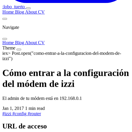
:lobo_tuerto
Home
Blog
About
CV
Navigate
Home
Blog
About
CV
Theme
iex>
Post.open("como-entrar-a-la-configuracion-del-modem-de-
izzi")
Cómo entrar a la configuración
del módem de izzi
El admin de tu módem está en 192.168.0.1
Jan 1, 2017
1 min read
#
izzi
#
config
#
router
URL de acceso