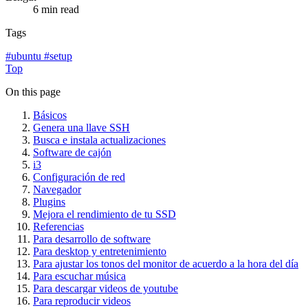
6 min read
Tags
#
ubuntu
#
setup
Top
On this page
Básicos
Genera una llave SSH
Busca e instala actualizaciones
Software de cajón
i3
Configuración de red
Navegador
Plugins
Mejora el rendimiento de tu SSD
Referencias
Para desarrollo de software
Para desktop y entretenimiento
Para ajustar los tonos del monitor de acuerdo a la hora del día
Para escuchar música
Para descargar videos de youtube
Para reproducir videos