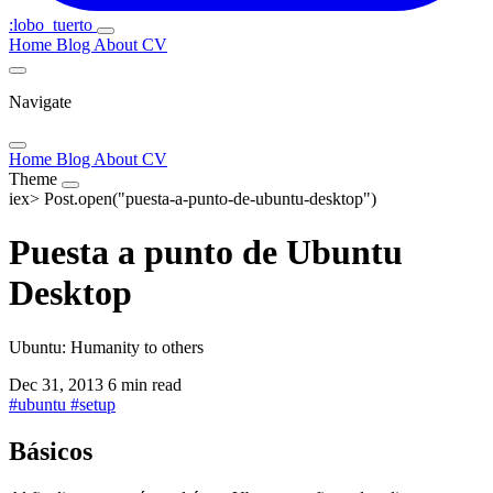
:lobo_tuerto
Home
Blog
About
CV
Navigate
Home
Blog
About
CV
Theme
iex>
Post.open("puesta-a-punto-de-ubuntu-desktop")
Puesta a punto de Ubuntu
Desktop
Ubuntu: Humanity to others
Dec 31, 2013
6 min read
#
ubuntu
#
setup
Básicos