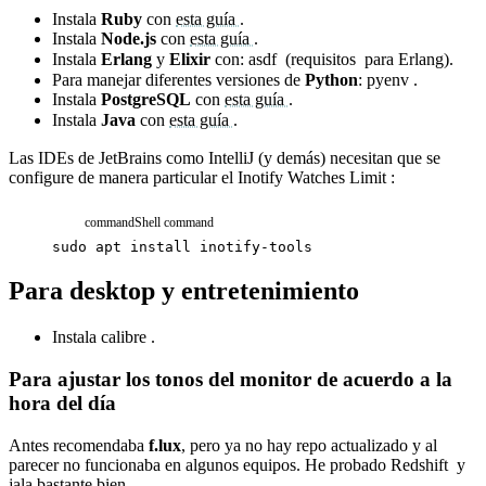
Instala
Ruby
con
esta guía
.
Instala
Node.js
con
esta guía
.
Instala
Erlang
y
Elixir
con:
asdf
(
requisitos
para Erlang).
Para manejar diferentes versiones de
Python
:
pyenv
.
Instala
PostgreSQL
con
esta guía
.
Instala
Java
con
esta guía
.
Las IDEs de JetBrains como IntelliJ (y demás) necesitan que se
configure de manera particular el
Inotify Watches Limit
:
command
Shell command
sudo
apt
install
inotify-tools
Para desktop y entretenimiento
Instala
calibre
.
Para ajustar los tonos del monitor de acuerdo a la
hora del día
Antes recomendaba
f.lux
, pero ya no hay repo actualizado y al
parecer no funcionaba en algunos equipos. He probado
Redshift
y
jala bastante bien.