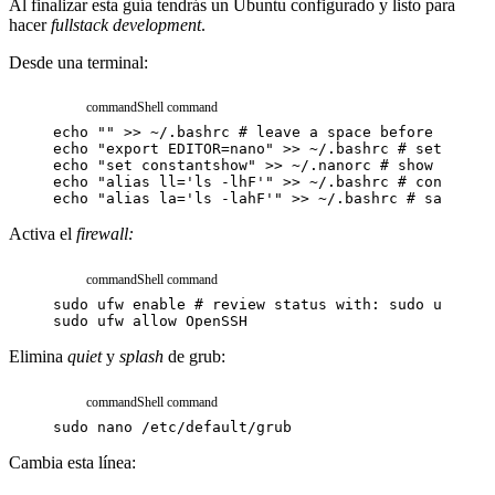
Al finalizar esta guía tendrás un Ubuntu configurado y listo para
hacer
fullstack development
.
Desde una terminal:
command
Shell command
echo
""
>>
~/.bashrc
# leave a space before custom
echo
"export EDITOR=nano"
>>
~/.bashrc
# set nano 
echo
"set constantshow"
>>
~/.nanorc
# show line n
echo
"alias ll='ls -lhF'"
>>
~/.bashrc
# convenien
echo
"alias la='ls -lahF'"
>>
~/.bashrc
# same as 
Activa el
firewall:
command
Shell command
sudo
ufw
enable
# review status with: sudo ufw sta
sudo
ufw
allow
OpenSSH
Elimina
quiet
y
splash
de grub:
command
Shell command
sudo
nano
/etc/default/grub
Cambia esta línea: