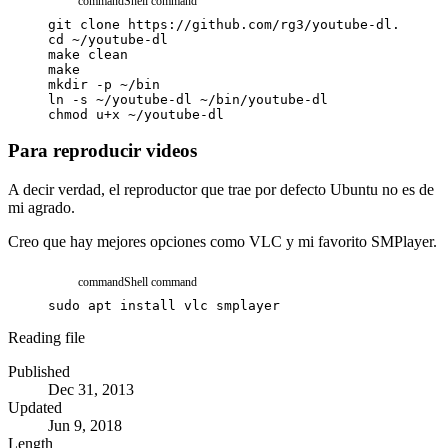
command
Shell command
git
clone
https://github.com/rg3/youtube-dl.git
~/
cd
~/youtube-dl
make
clean
make
mkdir
-p
~/bin
ln
-s
~/youtube-dl
~/bin/youtube-dl
chmod
u+x
~/youtube-dl
Para reproducir videos
A decir verdad, el reproductor que trae por defecto Ubuntu no es de
mi agrado.
Creo que hay mejores opciones como VLC y mi favorito SMPlayer.
command
Shell command
sudo
apt
install
vlc
smplayer
Reading file
Published
Dec 31, 2013
Updated
Jun 9, 2018
Length