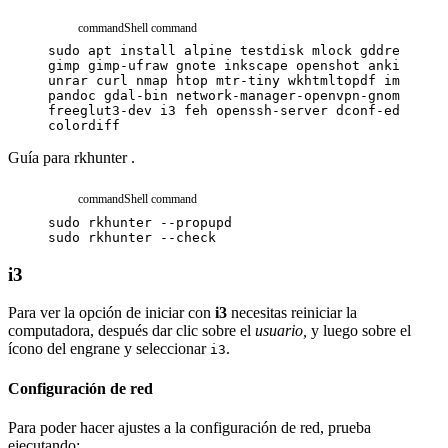
command
Shell command
sudo
apt
install
alpine
testdisk
mlock
gddrescue
t
gimp
gimp-ufraw
gnote
inkscape
openshot
anki
fail2
unrar
curl
nmap
htop
mtr-tiny
wkhtmltopdf
imagemag
pandoc
gdal-bin
network-manager-openvpn-gnome
libg
freeglut3-dev
i3
feh
openssh-server
dconf-editor
c
colordiff
Guía para
rkhunter
.
command
Shell command
sudo
rkhunter
--propupd
sudo
rkhunter
--check
i3
Para ver la opción de iniciar con
i3
necesitas reiniciar la
computadora, después dar clic sobre el
usuario,
y luego sobre el
ícono del engrane y seleccionar
.
i3
Configuración de red
Para poder hacer ajustes a la configuración de red, prueba
ejecutando: