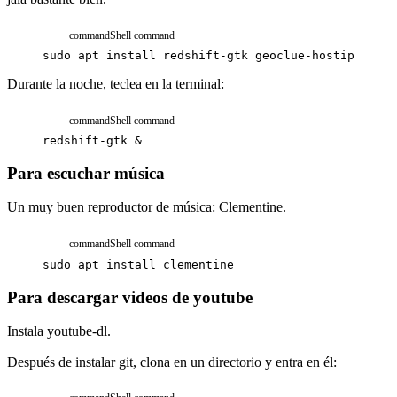
command
Shell command
sudo
apt
install
redshift-gtk
geoclue-hostip
Durante la noche, teclea en la terminal:
command
Shell command
redshift-gtk
&
Para escuchar música
Un muy buen reproductor de música:
Clementine.
command
Shell command
sudo
apt
install
clementine
Para descargar videos de youtube
Instala
youtube-dl.
Después de instalar git, clona en un directorio y entra en él: