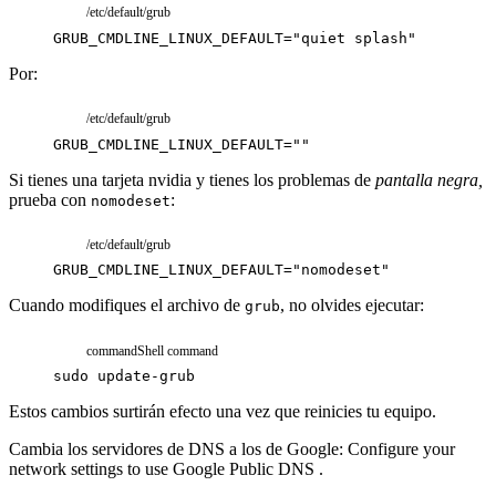
/etc/default/grub
GRUB_CMDLINE_LINUX_DEFAULT
=
"quiet splash"
Por:
/etc/default/grub
GRUB_CMDLINE_LINUX_DEFAULT
=
""
Si tienes una tarjeta nvidia y tienes los problemas de
pantalla negra,
prueba con
:
nomodeset
/etc/default/grub
GRUB_CMDLINE_LINUX_DEFAULT
=
"nomodeset"
Cuando modifiques el archivo de
, no olvides ejecutar:
grub
command
Shell command
sudo
update-grub
Estos cambios surtirán efecto una vez que reinicies tu equipo.
Cambia los servidores de DNS a los de Google:
Configure your
network settings to use Google Public DNS
.