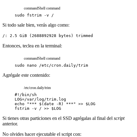
command
Shell command
sudo
fstrim
-v
/
Si todo sale bien, verás algo como:
/: 2.5 GiB (2688892928 bytes) trimmed
Entonces, teclea en la terminal:
command
Shell command
sudo
nano
/etc/cron.daily/trim
Agrégale este contenido:
/etc/cron.daily/trim
#!/bin/sh
LOG
=
/var/log/trim.log
echo
"*** 
$(
date
-R
)
 ***"
>>
$
LOG
fstrim
-v
/
>>
$
LOG
Si tienes otras particiones en el SSD agrégalas al final del
script
anterior.
No olvides hacer ejecutable el script con: