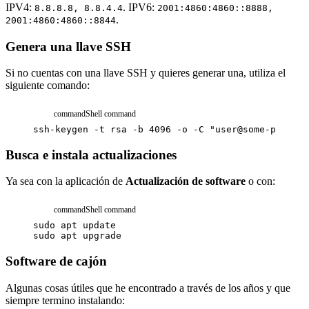
IPV4:
. IPV6:
8.8.8.8, 8.8.4.4
2001:4860:4860::8888,
.
2001:4860:4860::8844
Genera una llave SSH
Si no cuentas con una llave SSH y quieres generar una, utiliza el
siguiente comando:
command
Shell command
ssh-keygen
-t
rsa
-b
4096
-o
-C
"user@some-place"
Busca e instala actualizaciones
Ya sea con la aplicación de
Actualización de software
o con:
command
Shell command
sudo
apt
update
sudo
apt
upgrade
Software de cajón
Algunas cosas útiles que he encontrado a través de los años y que
siempre termino instalando: