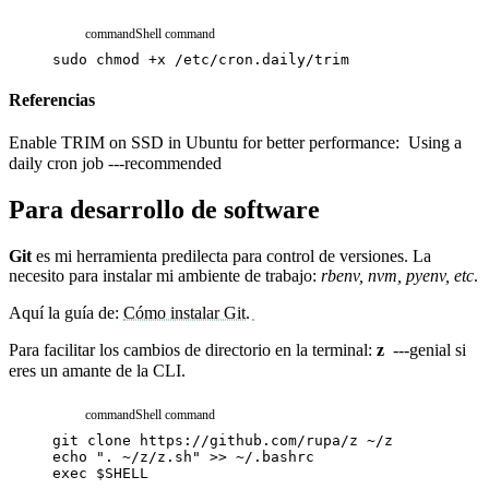
command
Shell command
sudo
chmod
+x
/etc/cron.daily/trim
Referencias
Enable TRIM on SSD in Ubuntu for better performance:
Using a
daily cron job ---recommended
Para desarrollo de software
Git
es mi herramienta predilecta para control de versiones. La
necesito para instalar mi ambiente de trabajo:
rbenv, nvm, pyenv, etc
.
Aquí la guía de:
Cómo instalar Git.
Para facilitar los cambios de directorio en la terminal:
z
---genial si
eres un amante de la CLI.
command
Shell command
git
clone
https://github.com/rupa/z
~/z
echo
". ~/z/z.sh"
>>
~/.bashrc
exec
$
SHELL