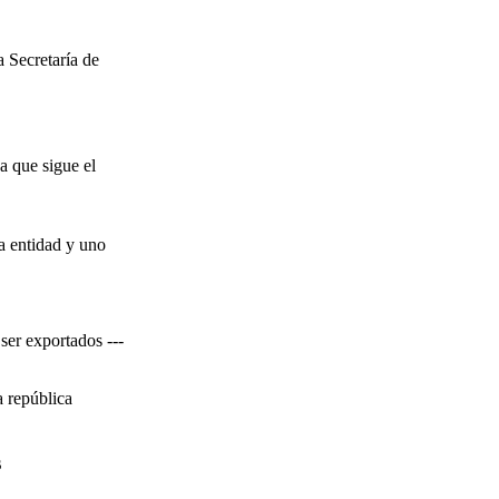
a Secretaría de
a que sigue el
a entidad y uno
ser exportados ---
a república
s