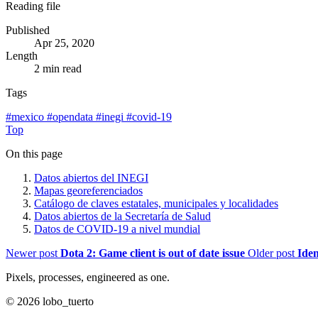
Reading file
Published
Apr 25, 2020
Length
2 min read
Tags
#
mexico
#
opendata
#
inegi
#
covid-19
Top
On this page
Datos abiertos del INEGI
Mapas georeferenciados
Catálogo de claves estatales, municipales y localidades
Datos abiertos de la Secretaría de Salud
Datos de COVID-19 a nivel mundial
Newer post
Dota 2: Game client is out of date issue
Older post
Iden
Pixels, processes, engineered as one.
© 2026 lobo_tuerto