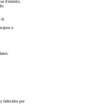
as Estatales,
do:
-8.
icipios o
datos:
y fallecidos por