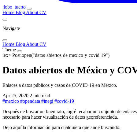
:lobo_tuerto
Home
Blog
About
CV
Navigate
Home
Blog
About
CV
Theme
iex>
Post.open("datos-abiertos-de-mexico-y-covid-19")
Datos abiertos de México y CO
Enlaces a datos públicos y casos de COVID-19 en México.
Apr 25, 2020
2 min read
#
mexico
#
opendata
#
inegi
#
covid-19
Después de buscar un buen rato, logré recabar un conjunto de enlaces
necesario para hacer visualización de datos georeferenciada.
Dejo aquí la información para cualquiera que ande buscando.